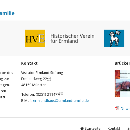
amilie
Kontakt
Brücke
 Erbe des
Visitator Ermland Stiftung
ng zur
Ermlandweg 22
ragen.
48159 Münster
hren
Telefon: (0251) 211477
ützt
E-Mail:
ermlandhaus@ermlandfamilie.de
Down
Startseite
Kontakt
S