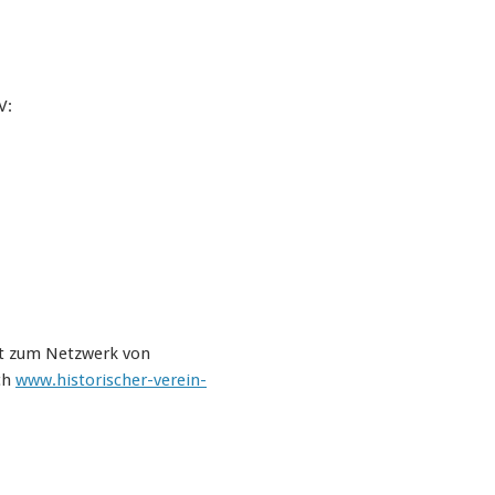
V:
t zum Netzwerk von
ch
www.historischer-verein-